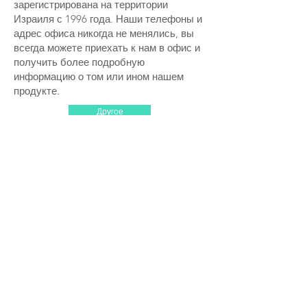
зарегистрирована на территории
Израиля с 1996 года. Наши телефоны и
адрес офиса никогда не менялись, вы
всегда можете приехать к нам в офис и
получить более подробную
информацию о том или ином нашем
продукте.
Другое
НОВЫЕ ПОСТУПЛЕНИЯ
Поступили в продажу новые
профессиональные приставки для iptv,
Поступили в продажу Тревожные
водонепроницаемые кнопки SOS.
ОК