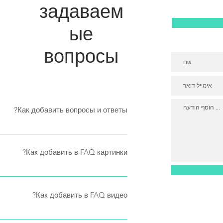
задаваем
ые
вопросы
Как добавить вопросы и ответы?
зайдите в настройки приложения и
Как добавить в FAQ картинки?
жмите кнопку «Настройки». Затем
те по вопросу, в который хотите
Как добавить в FAQ видео?
я ответа нажмите иконку картинки и
YouTube или Vimeo. Для этого: