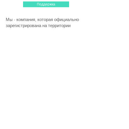
Поддержка
Мы - компания, которая официально
зарегистрирована на территории
Израиля с 1996 года. Наши телефоны и
адрес офиса никогда не менялись, вы
всегда можете приехать к нам в офис и
получить более подробную
информацию о том или ином нашем
продукте.
Другое
НОВЫЕ ПОСТУПЛЕНИЯ
Поступили в продажу новые
профессиональные приставки для iptv,
Поступили в продажу Тревожные
водонепроницаемые кнопки SOS.