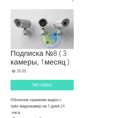
Подписка №8 ( 3
камеры, 1месяц )
מחיר
הוספה לסל
Облачное хранение видео с
трёх видеокамер на 5 дней 24
часа.