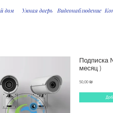
й дом
Умная дверь
Видеонаблюдение
Ко
Подписка №
месяц )
Цена
50,00 ₪
Доб