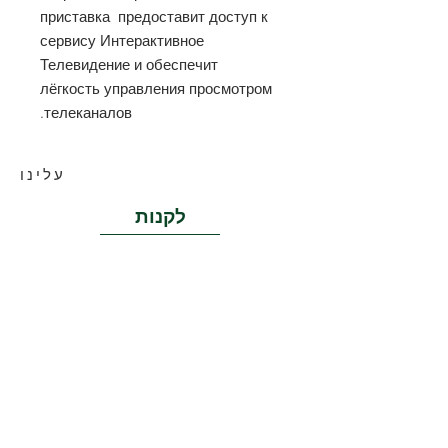
приставка предоставит доступ к
сервису Интерактивное
Телевидение и обеспечит
лёгкость управления просмотром
телеканалов.
עלינו
לקנות
אנשי קשר
Поддержка
אנו חברה הרשומה רשמית בישראל מאז
1996. מספרי הטלפון וכתובות המשרד שלנו
מעולם לא השתנו, אתה תמיד יכול לבוא
למשרד שלנו ולקבל מידע מפורט יותר על
מוצר כזה או אחר.