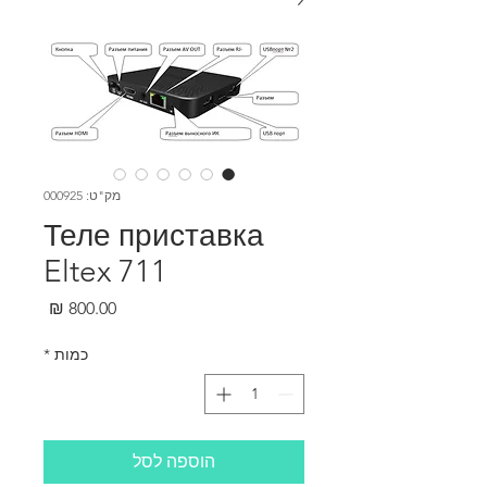
מק"ט: 000925
Теле приставка
Eltex 711
מחיר
כמות
*
הוספה לסל