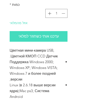
כמות
*
אזל מהמלאי
עדכנו אותי כשחוזר למלאי
Цветная мини-камера USB,
Цветной КМОП CCD Датчик.
Поддержка Windows 2000;
Windows XP; Windows VISTA;
Windows 7 и более поздней
версии;
Linux (в 2.6.18 выше версии
ядра);Mac ps3; Система
Android