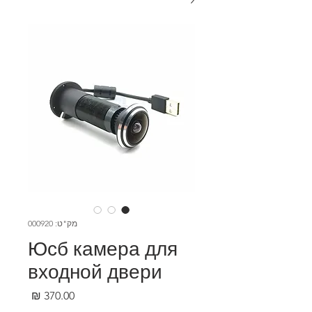
מק"ט: 000920
Юсб камера для
входной двери
מחיר